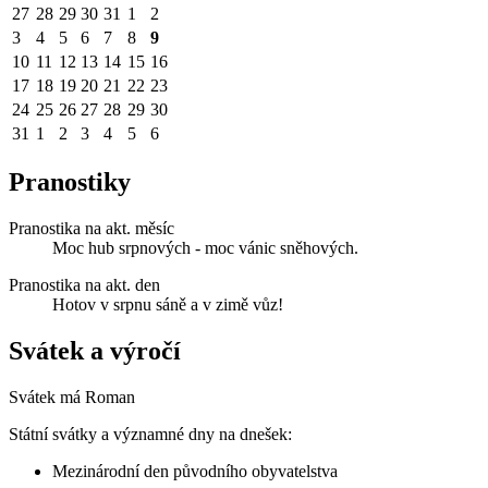
27
28
29
30
31
1
2
3
4
5
6
7
8
9
10
11
12
13
14
15
16
17
18
19
20
21
22
23
24
25
26
27
28
29
30
31
1
2
3
4
5
6
Pranostiky
Pranostika na akt. měsíc
Moc hub srpnových - moc vánic sněhových.
Pranostika na akt. den
Hotov v srpnu sáně a v zimě vůz!
Svátek a výročí
Svátek má
Roman
Státní svátky a významné dny na dnešek:
Mezinárodní den původního obyvatelstva