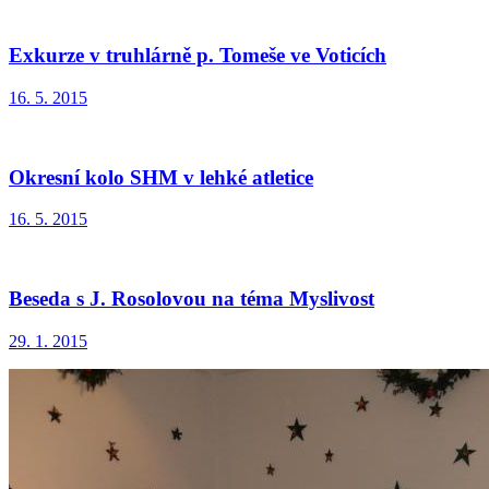
Exkurze v truhlárně p. Tomeše ve Voticích
16. 5. 2015
Okresní kolo SHM v lehké atletice
16. 5. 2015
Beseda s J. Rosolovou na téma Myslivost
29. 1. 2015