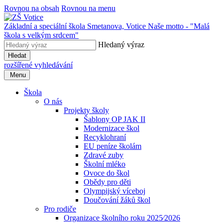
Rovnou na obsah
Rovnou na menu
Základní a speciální škola Smetanova, Votice
Naše motto - "Malá
škola s velkým srdcem"
Hledaný výraz
Hledat
rozšířené vyhledávání
Menu
Škola
O nás
Projekty školy
Šablony OP JAK II
Modernizace škol
Recyklohraní
EU peníze školám
Zdravé zuby
Školní mléko
Ovoce do škol
Obědy pro děti
Olympijský víceboj
Doučování žáků škol
Pro rodiče
Organizace školního roku 2025⁄2026