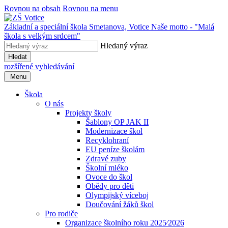
Rovnou na obsah
Rovnou na menu
Základní a speciální škola Smetanova, Votice
Naše motto - "Malá
škola s velkým srdcem"
Hledaný výraz
Hledat
rozšířené vyhledávání
Menu
Škola
O nás
Projekty školy
Šablony OP JAK II
Modernizace škol
Recyklohraní
EU peníze školám
Zdravé zuby
Školní mléko
Ovoce do škol
Obědy pro děti
Olympijský víceboj
Doučování žáků škol
Pro rodiče
Organizace školního roku 2025⁄2026