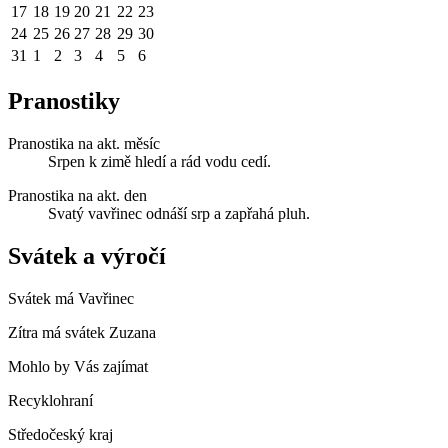
17
18
19
20
21
22
23
24
25
26
27
28
29
30
31
1
2
3
4
5
6
Pranostiky
Pranostika na akt. měsíc
Srpen k zimě hledí a rád vodu cedí.
Pranostika na akt. den
Svatý vavřinec odnáší srp a zapřahá pluh.
Svátek a výročí
Svátek má
Vavřinec
Zítra má svátek
Zuzana
Mohlo by Vás zajímat
Recyklohraní
Středočeský kraj