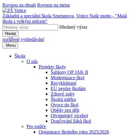
Rovnou na obsah
Rovnou na menu
Základní a speciální škola Smetanova, Votice
Naše motto - "Malá
škola s velkým srdcem"
Hledaný výraz
Hledat
rozšířené vyhledávání
Menu
Škola
O nás
Projekty školy
Šablony OP JAK II
Modernizace škol
Recyklohraní
EU peníze školám
Zdravé zuby
Školní mléko
Ovoce do škol
Obědy pro děti
Olympijský víceboj
Doučování žáků škol
Pro rodiče
Organizace školního roku 2025⁄2026