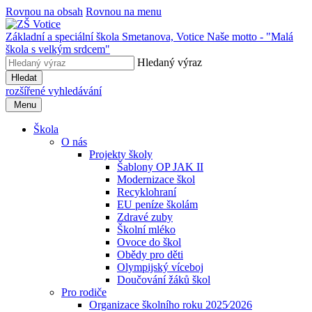
Rovnou na obsah
Rovnou na menu
Základní a speciální škola Smetanova, Votice
Naše motto - "Malá
škola s velkým srdcem"
Hledaný výraz
Hledat
rozšířené vyhledávání
Menu
Škola
O nás
Projekty školy
Šablony OP JAK II
Modernizace škol
Recyklohraní
EU peníze školám
Zdravé zuby
Školní mléko
Ovoce do škol
Obědy pro děti
Olympijský víceboj
Doučování žáků škol
Pro rodiče
Organizace školního roku 2025⁄2026