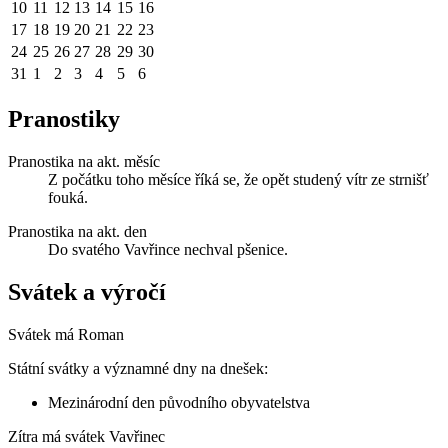
10
11
12
13
14
15
16
17
18
19
20
21
22
23
24
25
26
27
28
29
30
31
1
2
3
4
5
6
Pranostiky
Pranostika na akt. měsíc
Z počátku toho měsíce říká se, že opět studený vítr ze strnišť
fouká.
Pranostika na akt. den
Do svatého Vavřince nechval pšenice.
Svátek a výročí
Svátek má
Roman
Státní svátky a významné dny na dnešek:
Mezinárodní den původního obyvatelstva
Zítra má svátek
Vavřinec